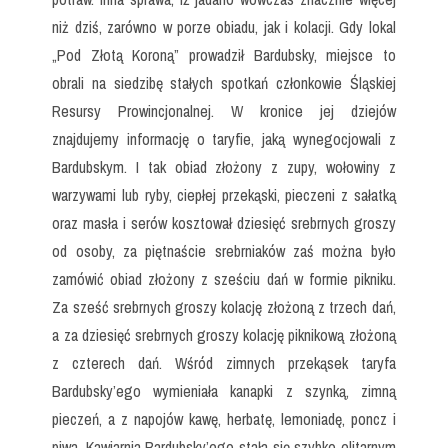
niż dziś, zarówno w porze obiadu, jak i kolacji. Gdy lokal
„Pod Złotą Koroną” prowadził Bardubsky, miejsce to
obrali na siedzibę stałych spotkań członkowie Śląskiej
Resursy Prowincjonalnej. W kronice jej dziejów
znajdujemy informację o taryfie, jaką wynegocjowali z
Bardubskym. I tak obiad złożony z zupy, wołowiny z
warzywami lub ryby, ciepłej przekąski, pieczeni z sałatką
oraz masła i serów kosztował dziesięć srebrnych groszy
od osoby, za piętnaście srebrniaków zaś można było
zamówić obiad złożony z sześciu dań w formie pikniku.
Za sześć srebrnych groszy kolację złożoną z trzech dań,
a za dziesięć srebrnych groszy kolację piknikową złożoną
z czterech dań. Wśród zimnych przekąsek taryfa
Bardubsky’ego wymieniała kanapki z szynką, zimną
pieczeń, a z napojów kawę, herbatę, lemoniadę, poncz i
piwa. Kawiarnia Bardubsky’ego stała się szybko elitarnym