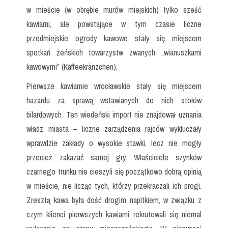
w mieście (w obrębie murów miejskich) tylko sześć
kawiarni, ale powstające w tym czasie liczne
przedmiejskie ogrody kawowe stały się miejscem
spotkań żeńskich towarzystw zwanych „wianuszkami
kawowymi” (Kaffeekränzchen).
Pierwsze kawiarnie wrocławskie stały się miejscem
hazardu za sprawą wstawianych do nich stołów
bilardowych. Ten wiedeński import nie znajdował uznania
władz miasta – liczne zarządzenia rajców wykluczały
wprawdzie zakłady o wysokie stawki, lecz nie mogły
przecież zakazać samej gry. Właściciele szynków
czarnego trunku nie cieszyli się początkowo dobrą opinią
w mieście, nie licząc tych, którzy przekraczali ich progi.
Zresztą kawa była dość drogim napitkiem, w związku z
czym klienci pierwszych kawiarni rekrutowali się niemal