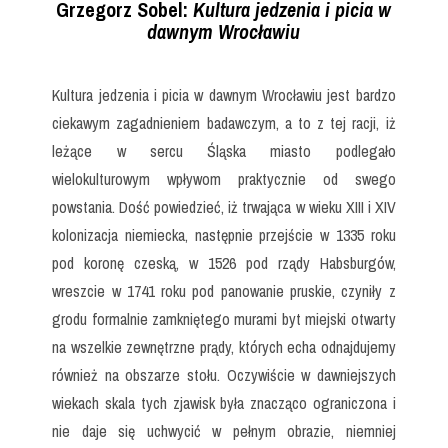
Grzegorz Sobel:
Kultura jedzenia i picia w
dawnym Wrocławiu
Kultura jedzenia i picia w dawnym Wrocławiu jest bardzo
ciekawym zagadnieniem badawczym, a to z tej racji, iż
leżące w sercu Śląska miasto podlegało
wielokulturowym wpływom praktycznie od swego
powstania. Dość powiedzieć, iż trwająca w wieku XIII i XIV
kolonizacja niemiecka, następnie przejście w 1335 roku
pod koronę czeską, w 1526 pod rządy Habsburgów,
wreszcie w 1741 roku pod panowanie pruskie, czyniły z
grodu formalnie zamkniętego murami byt miejski otwarty
na wszelkie zewnętrzne prądy, których echa odnajdujemy
również na obszarze stołu. Oczywiście w dawniejszych
wiekach skala tych zjawisk była znacząco ograniczona i
nie daje się uchwycić w pełnym obrazie, niemniej