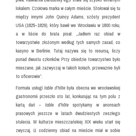
lokalem. Czołowa marka w całym mieście. Stołował się tu
między innymi John Quincy Adams, szósty prezydent
USA (1825–1829), który bawił we Wrocławiu w 1800 roku,
a w liście do brata pisał: „Jadłem raz obiad w
towarzystwie złożonym według tych samych zasad, co
kasyno w Berlinie. Tutaj nazywa się to resursą, liczy
ponad dwustu członków. Przy obiedzie towarzystwo było
mieszane, jak zazwyczaj w takich kołach, przeważnie byli
to oficerowie”.
Formuła usługi
table d’hôte
była obecna we wrocławskiej
gastronomii przeszło sto lat, konkurując na tym polu z
kartą dań –
table d’hôte
spotykamy w anonsach
prasowych jeszcze w latach dwudziestych zeszłego
stulecia. W kulturze mieszczańskiej XIX wieku utarł się
zwyczaj, iż codzienny obiad na mieście miał w sobie