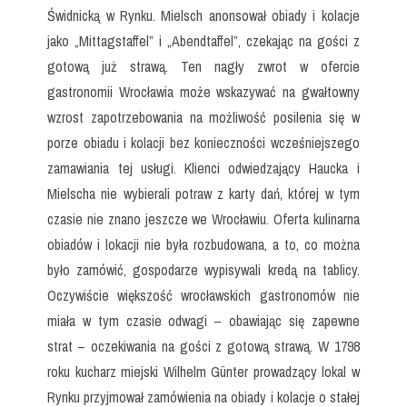
Świdnicką w Rynku. Mielsch anonsował obiady i kolacje
jako „Mittagstaffel” i „Abendtaffel”, czekając na gości z
gotową już strawą. Ten nagły zwrot w ofercie
gastronomii Wrocławia może wskazywać na gwałtowny
wzrost zapotrzebowania na możliwość posilenia się w
porze obiadu i kolacji bez konieczności wcześniejszego
zamawiania tej usługi. Klienci odwiedzający Haucka i
Mielscha nie wybierali potraw z karty dań, której w tym
czasie nie znano jeszcze we Wrocławiu. Oferta kulinarna
obiadów i lokacji nie była rozbudowana, a to, co można
było zamówić, gospodarze wypisywali kredą na tablicy.
Oczywiście większość wrocławskich gastronomów nie
miała w tym czasie odwagi – obawiając się zapewne
strat – oczekiwania na gości z gotową strawą. W 1798
roku kucharz miejski Wilhelm Günter prowadzący lokal w
Rynku przyjmował zamówienia na obiady i kolacje o stałej