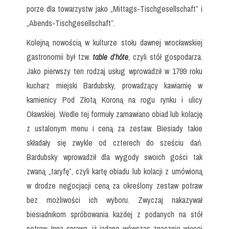
porze dla towarzystw jako „Mittags-Tischgesellschaft” i
„Abends-Tischgesellschaft”.
Kolejną nowością w kulturze stołu dawnej wrocławskiej
gastronomii był tzw.
table d’hôte
, czyli stół gospodarza.
Jako pierwszy ten rodzaj usług wprowadził w 1799 roku
kucharz miejski Bardubsky, prowadzący kawiarnię w
kamienicy Pod Złotą Koroną na rogu rynku i ulicy
Oławskiej. Wedle tej formuły zamawiano obiad lub kolację
z ustalonym menu i ceną za zestaw. Biesiady takie
składały się zwykle od czterech do sześciu dań.
Bardubsky wprowadził dla wygody swoich gości tak
zwaną „taryfę”, czyli kartę obiadu lub kolacji z umówioną
w drodze negocjacji ceną za określony zestaw potraw
bez możliwości ich wyboru. Zwyczaj nakazywał
biesiadnikom spróbowania każdej z podanych na stół
potraw. Inna sprawa, iż jadano wówczas znacznie więcej