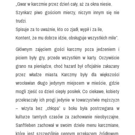
„Gwar w karczmie przez dzień cały, aż za okna niesie.
Szynkarz piwo gościom mierzy, niczym innym się nie
trudzi.
Spisuje za to uważnie, kto co zjadł, wypił i za ile,
Kontent, że mu dobrze idzie, obsługuje wszystkich mile”.
Głównym zajęciem gości karczmy poza jedzeniem i
piciem były gry, przede wszystkim w karty. Oczywiście
grano na pieniądze, choć hazard był oficjalnie zakazany
przez władze miasta. Karczmy były dla większości
wrocławian długo jedynym miejscem w mieście, gdzie
mogli zjeść co dzień ciepły posiłek. Co ciekawe, kobiety
przekraczały ich progi jedynie w towarzystwie mężczyzn
– wizyta bez „chłopa” u boku była postrzegana w
kulturze tamtych czasów za zachowanie nieobyczajne.
Sanftleben zachował w swoim dziele menu karczmiane,
które jest szczególnie cennym przekazem źródłowym.