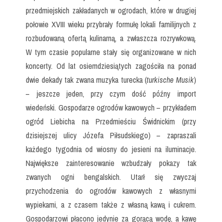
przedmiejskich zakładanych w ogrodach, które w drugiej
połowie XVIII wieku przybrały formułę lokali familijnych z
rozbudowaną ofertą kulinarną, a zwłaszcza rozrywkową.
W tym czasie popularne stały się organizowane w nich
koncerty. Od lat osiemdziesiątych zagościła na ponad
dwie dekady tak zwana muzyka turecka (
turkische Musik
)
– jeszcze jeden, przy czym dość późny import
wiedeński. Gospodarze ogrodów kawowych – przykładem
ogród Liebicha na Przedmieściu Świdnickim (przy
dzisiejszej ulicy Józefa Piłsudskiego) – zapraszali
każdego tygodnia od wiosny do jesieni na iluminacje.
Największe zainteresowanie wzbudzały pokazy tak
zwanych ogni bengalskich. Utarł się zwyczaj
przychodzenia do ogrodów kawowych z własnymi
wypiekami, a z czasem także z własną kawą i cukrem.
Gospodarzowi płacono jedynie za gorącą wodę, a kawę