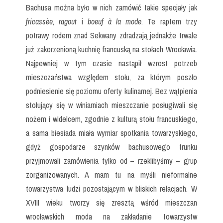
Bachusa można było w nich zamówić takie specjały jak
fricassèe
,
ragout
i
boeuf à la mode
. Te raptem trzy
potrawy rodem znad Sekwany zdradzają jednakże trwale
już zakorzenioną kuchnię francuską na stołach Wrocławia.
Najpewniej w tym czasie nastąpił wzrost potrzeb
mieszczaństwa względem stołu, za którym poszło
podniesienie się poziomu oferty kulinarnej. Bez wątpienia
stołujący się w winiarniach mieszczanie posługiwali się
nożem i widelcem, zgodnie z kulturą stołu francuskiego,
a sama biesiada miała wymiar spotkania towarzyskiego,
gdyż gospodarze szynków bachusowego trunku
przyjmowali zamówienia tylko od – rzeklibyśmy – grup
zorganizowanych. A mam tu na myśli nieformalne
towarzystwa ludzi pozostającym w bliskich relacjach. W
XVIII wieku tworzy się zresztą wśród mieszczan
wrocławskich moda na zakładanie towarzystw