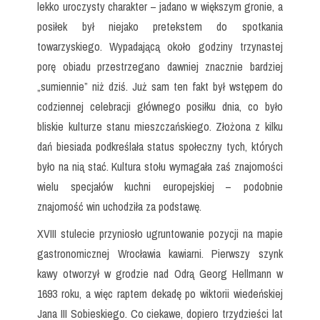
lekko uroczysty charakter – jadano w większym gronie, a
posiłek był niejako pretekstem do spotkania
towarzyskiego. Wypadającą około godziny trzynastej
porę obiadu przestrzegano dawniej znacznie bardziej
„sumiennie” niż dziś. Już sam ten fakt był wstępem do
codziennej celebracji głównego posiłku dnia, co było
bliskie kulturze stanu mieszczańskiego. Złożona z kilku
dań biesiada podkreślała status społeczny tych, których
było na nią stać. Kultura stołu wymagała zaś znajomości
wielu specjałów kuchni europejskiej – podobnie
znajomość win uchodziła za podstawę.
XVIII stulecie przyniosło ugruntowanie pozycji na mapie
gastronomicznej Wrocławia kawiarni. Pierwszy szynk
kawy otworzył w grodzie nad Odrą Georg Hellmann w
1693 roku, a więc raptem dekadę po wiktorii wiedeńskiej
Jana III Sobieskiego. Co ciekawe, dopiero trzydzieści lat