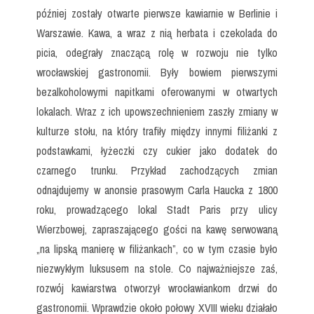
później zostały otwarte pierwsze kawiarnie w Berlinie i
Warszawie. Kawa, a wraz z nią herbata i czekolada do
picia, odegrały znaczącą rolę w rozwoju nie tylko
wrocławskiej gastronomii. Były bowiem pierwszymi
bezalkoholowymi napitkami oferowanymi w otwartych
lokalach. Wraz z ich upowszechnieniem zaszły zmiany w
kulturze stołu, na który trafiły między innymi filiżanki z
podstawkami, łyżeczki czy cukier jako dodatek do
czarnego trunku. Przykład zachodzących zmian
odnajdujemy w anonsie prasowym Carla Haucka z 1800
roku, prowadzącego lokal Stadt Paris przy ulicy
Wierzbowej, zapraszającego gości na kawę serwowaną
„na lipską manierę w filiżankach”, co w tym czasie było
niezwykłym luksusem na stole. Co najważniejsze zaś,
rozwój kawiarstwa otworzył wrocławiankom drzwi do
gastronomii. Wprawdzie około połowy XVIII wieku działało