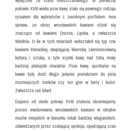
wyłącznie ze stanu mieszczańskiego. W pierwszej
połowie XVIII wieku picie kawy stało się pewnego rodzaju
rytuałem dla wybrańców z zasobnym portfelem. Inna
sprawa, że obraz wrocławskich kawiarni różnił się
znacząco od kawiarni Drezna, Lipska, a zwłaszcza
Wiednia. O ile w tych miastach wykształcił się typ tzw.
kawiarni literackiej, skupiającej klientelę zainteresowaną
kulturą i sztuką, o tyle szynki kawy nad Odrą miały
bardziej plebejski charakter. Picie kawy, spotkanie na
kawie były dość długo jedynie pretekstem do picia
mocniejszych trunków czy też gier w karty i kości.
Zwłaszcza zaś bilard.
Dopiero od około połowy XVIII stulecia obserwujemy
proces ewoluowania wrocławskich kawiarni w obrębie
murów miejskich w kierunku lokali bardziej eleganckich,
odwiedzanych przez szukającą spokoju, spędzającą czas