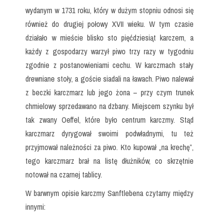
wydanym w 1731 roku, który w dużym stopniu odnosi się
również do drugiej połowy XVII wieku. W tym czasie
działało w mieście blisko sto pięćdziesiąt karczem, a
każdy z gospodarzy warzył piwo trzy razy w tygodniu
zgodnie z postanowieniami cechu. W karczmach stały
drewniane stoły, a goście siadali na ławach. Piwo nalewał
z beczki karczmarz lub jego żona – przy czym trunek
chmielowy sprzedawano na dzbany. Miejscem szynku był
tak zwany Oeffel, które było centrum karczmy. Stąd
karczmarz dyrygował swoimi podwładnymi, tu też
przyjmował należności za piwo. Kto kupował „na krechę”,
tego karczmarz brał na listę dłużników, co skrzętnie
notował na czarnej tablicy.
W barwnym opisie karczmy Sanftlebena czytamy między
innymi: