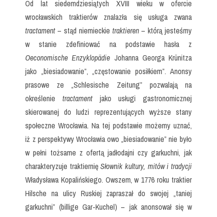
Od lat siedemdziesiątych XVIII wieku w ofercie
wrocławskich traktierów znalazła się usługa zwana
tractament
– stąd niemieckie
traktieren
– którą jesteśmy
w stanie zdefiniować na podstawie hasła z
Oeconomische Enzyklopädie
Johanna Georga Krünitza
jako „biesiadowanie”, „częstowanie posiłkiem”. Anonsy
prasowe ze „Schlesische Zeitung” pozwalają na
określenie
tractament
jako usługi gastronomicznej
skierowanej do ludzi reprezentujących wyższe stany
społeczne Wrocławia. Na tej podstawie możemy uznać,
iż z perspektywy Wrocławia owo „biesiadowanie” nie było
w pełni tożsame z ofertą jadłodajni czy garkuchni, jak
charakteryzuje traktiernię
Słownik kultury, mitów i tradycji
Władysława Kopalińskiego. Owszem, w 1776 roku traktier
Hilsche na ulicy Ruskiej zapraszał do swojej „taniej
garkuchni” (billige Gar-Kuchel) – jak anonsował się w