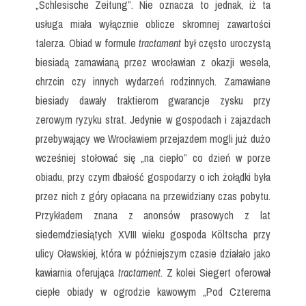
„Schlesische Zeitung”. Nie oznacza to jednak, iż ta
usługa miała wyłącznie oblicze skromnej zawartości
talerza. Obiad w formule
tractament
był często uroczystą
biesiadą zamawianą przez wrocławian z okazji wesela,
chrzcin czy innych wydarzeń rodzinnych. Zamawiane
biesiady dawały traktierom gwarancje zysku przy
zerowym ryzyku strat. Jedynie w gospodach i zajazdach
przebywający we Wrocławiem przejazdem mogli już dużo
wcześniej stołować się „na ciepło” co dzień w porze
obiadu, przy czym dbałość gospodarzy o ich żołądki była
przez nich z góry opłacana na przewidziany czas pobytu.
Przykładem znana z anonsów prasowych z lat
siedemdziesiątych XVIII wieku gospoda Költscha przy
ulicy Oławskiej, która w późniejszym czasie działało jako
kawiarnia oferująca
tractament
. Z kolei Siegert oferował
ciepłe obiady w ogrodzie kawowym „Pod Czterema