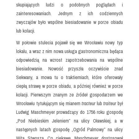
skupiających ludzi o podobnych poglądach i
zainteresowaniach. Jednym z ich codziennych
zwyczajów było wspólne biesiadowanie w porze obiadu
lub kolacji.
W połowie stulecia pojawił się we Wrocławiu nowy typ
lokalu, a wraz z nim nowa usługa gastronomiczna będąca
odpowiedzią na wzrost zapotrzebowania na wspólne
biesiadowanie. Nowość przyszła oczywiście znad
Sekwany, a mowa tu o traktierniach, które oferowały
ciepłą strawę w porze obiadu, a później również w porze
kolacji. Pierwszym znanym ze źródeł gospodarzem we
Wrocławiu tytułującym się mianem
tracteur
lub
traiteur
był
Ludwig Maschmeyer prowadzący do 1756 roku gospodę
„Pod Niebieskim Jeleniem” na ulicy Oławskiej, a w
następnych latach gospodę „Ogród Palmowy” na ulicy
Wita Stwosza. Co ciekawe, Maschmeyer dostosował