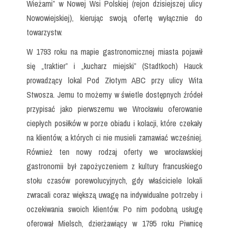
Wieżami” w Nowej Wsi Polskiej (rejon dzisiejszej ulicy
Nowowiejskiej), kierując swoją ofertę wyłącznie do
towarzystw.
W 1793 roku na mapie gastronomicznej miasta pojawił
się „traktier” i „kucharz miejski” (Stadtkoch) Hauck
prowadzący lokal Pod Złotym ABC przy ulicy Wita
Stwosza. Jemu to możemy w świetle dostępnych źródeł
przypisać jako pierwszemu we Wrocławiu oferowanie
ciepłych posiłków w porze obiadu i kolacji, które czekały
na klientów, a których ci nie musieli zamawiać wcześniej.
Również ten nowy rodzaj oferty we wrocławskiej
gastronomii był zapożyczeniem z kultury francuskiego
stołu czasów porewolucyjnych, gdy właściciele lokali
zwracali coraz większą uwagę na indywidualne potrzeby i
oczekiwania swoich klientów. Po nim podobną usługę
oferował Mielsch, dzierżawiący w 1795 roku Piwnicę