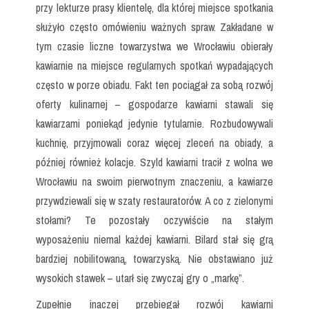
przy lekturze prasy klientelę, dla której miejsce spotkania
służyło często omówieniu ważnych spraw. Zakładane w
tym czasie liczne towarzystwa we Wrocławiu obierały
kawiarnie na miejsce regularnych spotkań wypadających
często w porze obiadu. Fakt ten pociągał za sobą rozwój
oferty kulinarnej – gospodarze kawiarni stawali się
kawiarzami poniekąd jedynie tytularnie. Rozbudowywali
kuchnię, przyjmowali coraz więcej zleceń na obiady, a
później również kolacje. Szyld kawiarni tracił z wolna we
Wrocławiu na swoim pierwotnym znaczeniu, a kawiarze
przywdziewali się w szaty restauratorów. A co z zielonymi
stołami? Te pozostały oczywiście na stałym
wyposażeniu niemal każdej kawiarni. Bilard stał się grą
bardziej nobilitowaną, towarzyską. Nie obstawiano już
wysokich stawek – utarł się zwyczaj gry o „markę”.
Zupełnie inaczej przebiegał rozwój kawiarni