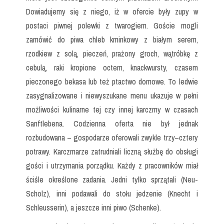
Dowiadujemy się z niego, iż w ofercie były zupy w
postaci piwnej polewki z twarogiem. Goście mogli
zamówić do piwa chleb kminkowy z białym serem,
rzodkiew z solą, pieczeń, prażony groch, wątróbkę z
cebulą, raki kropione octem, knackwursty, czasem
pieczonego bekasa lub też ptactwo domowe. To ledwie
zasygnalizowane i niewyszukane menu ukazuje w pełni
możliwości kulinarne tej czy innej karczmy w czasach
Sanftlebena. Codzienna oferta nie był jednak
rozbudowana – gospodarze oferowali zwykle trzy–cztery
potrawy. Karczmarze zatrudniali liczną służbę do obsługi
gości i utrzymania porządku. Każdy z pracowników miał
ściśle określone zadania. Jedni tylko sprzątali (Neu-
Scholz), inni podawali do stołu jedzenie (Knecht i
Schleusserin), a jeszcze inni piwo (Schenke).