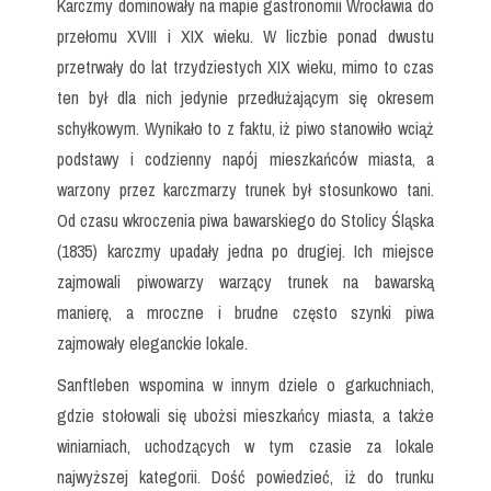
Karczmy dominowały na mapie gastronomii Wrocławia do
przełomu XVIII i XIX wieku. W liczbie ponad dwustu
przetrwały do lat trzydziestych XIX wieku, mimo to czas
ten był dla nich jedynie przedłużającym się okresem
schyłkowym. Wynikało to z faktu, iż piwo stanowiło wciąż
podstawy i codzienny napój mieszkańców miasta, a
warzony przez karczmarzy trunek był stosunkowo tani.
Od czasu wkroczenia piwa bawarskiego do Stolicy Śląska
(1835) karczmy upadały jedna po drugiej. Ich miejsce
zajmowali piwowarzy warzący trunek na bawarską
manierę, a mroczne i brudne często szynki piwa
zajmowały eleganckie lokale.
Sanftleben wspomina w innym dziele o garkuchniach,
gdzie stołowali się ubożsi mieszkańcy miasta, a także
winiarniach, uchodzących w tym czasie za lokale
najwyższej kategorii. Dość powiedzieć, iż do trunku