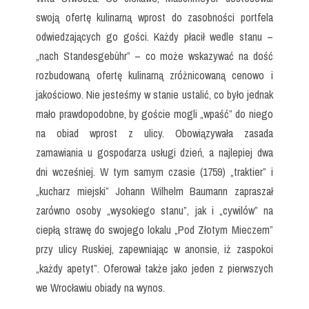
swoją ofertę kulinarną wprost do zasobności portfela
odwiedzających go gości. Każdy płacił wedle stanu –
„nach Standesgebühr” – co może wskazywać na dość
rozbudowaną ofertę kulinarną zróżnicowaną cenowo i
jakościowo. Nie jesteśmy w stanie ustalić, co było jednak
mało prawdopodobne, by goście mogli „wpaść” do niego
na obiad wprost z ulicy. Obowiązywała zasada
zamawiania u gospodarza usługi dzień, a najlepiej dwa
dni wcześniej. W tym samym czasie (1759) „traktier” i
„kucharz miejski” Johann Wilhelm Baumann zapraszał
zarówno osoby „wysokiego stanu”, jak i „cywilów” na
ciepłą strawę do swojego lokalu „Pod Złotym Mieczem”
przy ulicy Ruskiej, zapewniając w anonsie, iż zaspokoi
„każdy apetyt”. Oferował także jako jeden z pierwszych
we Wrocławiu obiady na wynos.