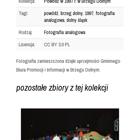
Kolekcja:
Powódź w 1997 r. w Brzegu Dolnym
Tagi:
powódź
,
brzeg dolny
,
1997
,
fotografia
analogowa
,
dolny śląsk
Rodzaj:
Fotografia analogowa
Licencja:
CC BY 3.0 PL
Fotografia zamieszczona dzięki uprzejmości Gminnego
Biura Promocji i Informacji w Brzegu Dolnym.
pozostałe zbiory z tej kolekcji