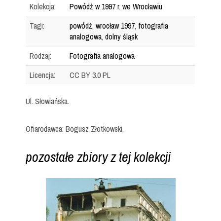
Kolekcja:
Powódź w 1997 r. we Wrocławiu
Tagi:
powódź
,
wrocław 1997
,
fotografia
analogowa
,
dolny śląsk
Rodzaj:
Fotografia analogowa
Licencja:
CC BY 3.0 PL
Ul. Słowiańska.
Ofiarodawca: Bogusz Złotkowski.
pozostałe zbiory z tej kolekcji