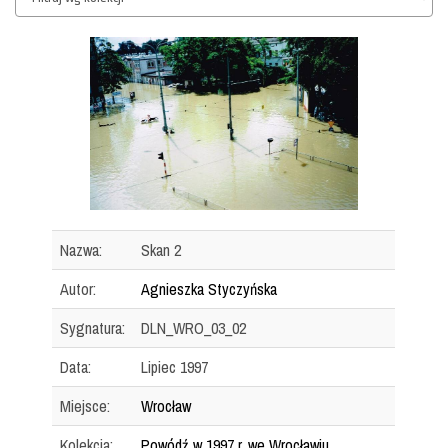
Nazwa:
Skan 2
Autor:
Agnieszka Styczyńska
Sygnatura:
DLN_WRO_03_02
Data:
Lipiec 1997
Miejsce:
Wrocław
Kolekcja:
Powódź w 1997 r. we Wrocławiu