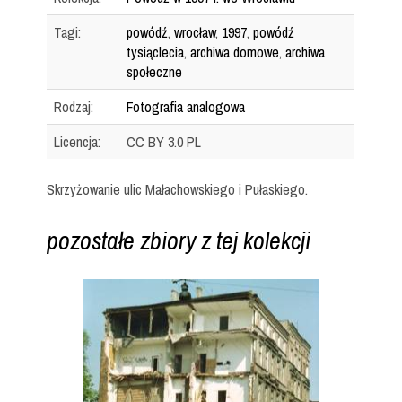
Tagi:
powódź
,
wrocław
,
1997
,
powódź
tysiąclecia
,
archiwa domowe
,
archiwa
społeczne
Rodzaj:
Fotografia analogowa
Licencja:
CC BY 3.0 PL
Skrzyżowanie ulic Małachowskiego i Pułaskiego.
pozostałe zbiory z tej kolekcji