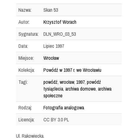
Nazwa:
Skan 53
Autor:
Krzysztof Worach
Sygnatura:
DLN_WRO_03_53
Data:
Lipiec 1997
Miejsce:
Wrocław
Kolekcja:
Powódź w 1997 r. we Wrocławiu
Tagi:
powódź
,
wrocław
,
1997
,
powódź
tysiąclecia
,
archiwa domowe
,
archiwa
społeczne
Rodzaj:
Fotografia analogowa
Licencja:
CC BY 3.0 PL
Ul. Rakowiecka.